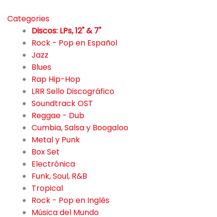
Categories
Discos: LPs, 12" & 7"
Rock - Pop en Español
307
Jazz
91
Blues
6
Rap Hip-Hop
115
LRR Sello Discográfico
2
Soundtrack OST
52
Reggae - Dub
55
Cumbia, Salsa y Boogaloo
49
Metal y Punk
145
Box Set
42
Electrónica
280
Funk, Soul, R&B
59
Tropical
99
Rock - Pop en Inglés
874
Música del Mundo
126